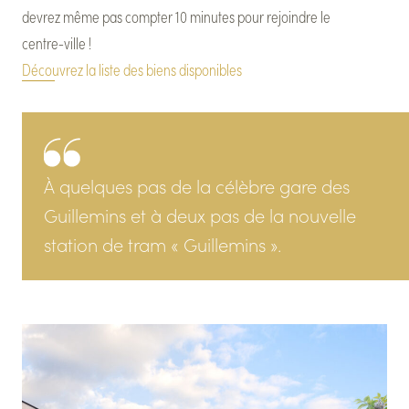
devrez
même
pas
compter
10
minutes
pour
rejoindre
le
centre-ville
!
Découvrez
la
liste
des
biens
disponibles
À quelques pas de la célèbre gare des
Guillemins et à deux pas de la nouvelle
station de tram « Guillemins ».
Les avantages