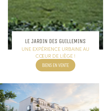
LE
JARDIN
DES
GUILLEMINS
UNE
EXPÉRIENCE
URBAINE
AU
CŒUR
DE
LIÈGE
!
BIENS EN VENTE