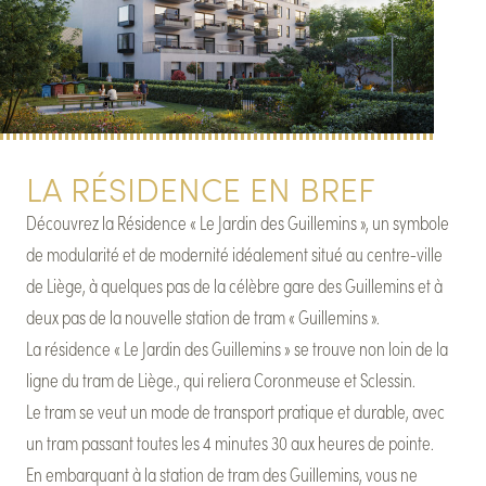
LA
RÉSIDENCE
EN
BREF
Découvrez
la
Résidence
«
Le
Jardin
des
Guillemins
»,
un
symbole
de
modularité
et
de
modernité
idéalement
situé
au
centre-ville
de
Liège,
à
quelques
pas
de
la
célèbre
gare
des
Guillemins
et
à
deux
pas
de
la
nouvelle
station
de
tram
«
Guillemins
».
La
résidence
«
Le
Jardin
des
Guillemins
»
se
trouve
non
loin
de
la
ligne
du
tram
de
Liège.,
qui
reliera
Coronmeuse
et
Sclessin.
Le
tram
se
veut
un
mode
de
transport
pratique
et
durable,
avec
un
tram
passant
toutes
les
4
minutes
30
aux
heures
de
pointe.
En
embarquant
à
la
station
de
tram
des
Guillemins,
vous
ne