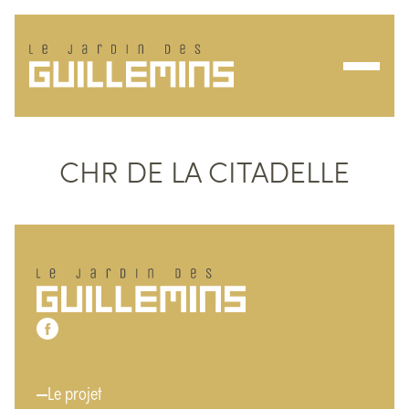
Ouvrir/f
CHR DE LA CITADELLE
Pied de page
Le jardin des Guillemins
Notre page Facebook
Menu
Le projet