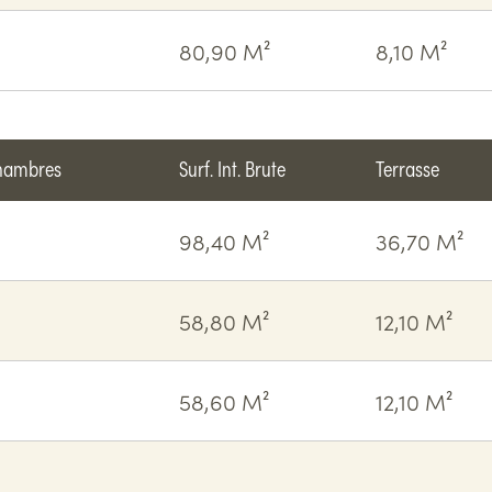
80,90 M²
8,10 M²
hambres
Surf. Int. Brute
Terrasse
98,40 M²
36,70 M²
58,80 M²
12,10 M²
58,60 M²
12,10 M²