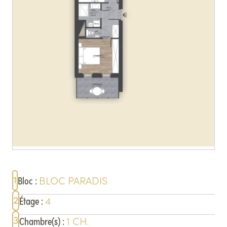
1
BLOC
PARADIS
Bloc
:
2
4
Étage
:
3
1
CH.
Chambre(s)
: