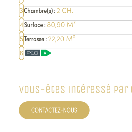
2
CH.
3
Chambre(s)
:
80,90
M²
4
Surface
:
22,20
M²
5
Terrasse
:
6
Vous-êtes intéressé par 
CONTACTEZ-NOUS