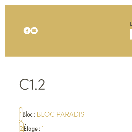
Notre page Facebook
Notre page Linkedin
C1.2
BLOC
PARADIS
1
Bloc
:
1
2
Étage
: