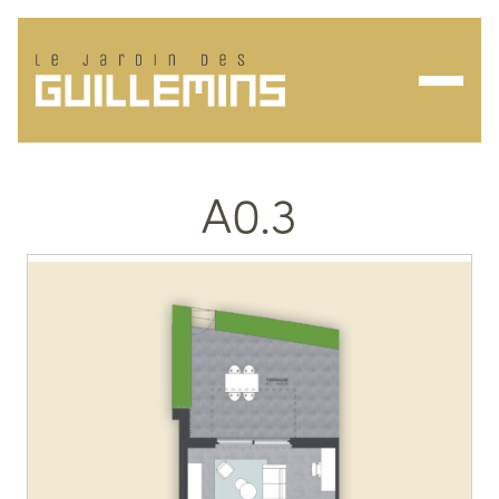
Ouvrir/f
A0.3