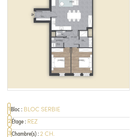
1
BLOC
SERBIE
Bloc
:
2
REZ
Étage
:
3
2
CH.
Chambre(s)
: