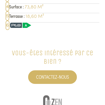
4
73,80
M²
Surface
:
5
18,60
M²
Terrasse
:
6
Vous-êtes intéressé par ce
bien ?
CONTACTEZ-NOUS