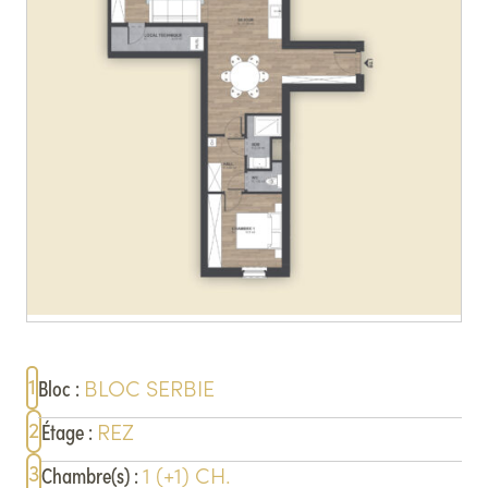
1
BLOC
SERBIE
Bloc
:
2
REZ
Étage
:
3
1
(+1)
CH.
Chambre(s)
: