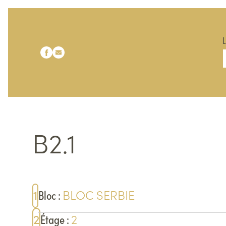
Notre page Facebook
Notre page Linkedin
B2.1
BLOC
SERBIE
1
Bloc
:
2
2
Étage
: