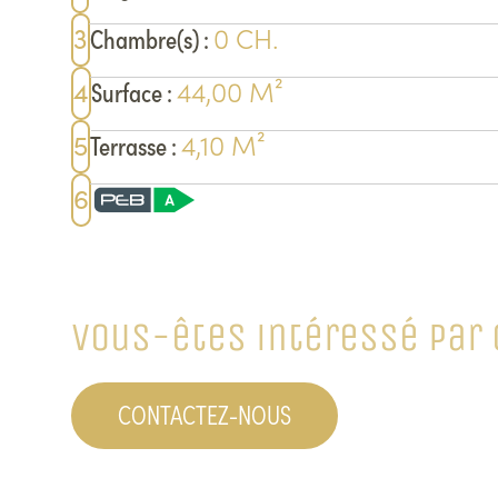
0
CH.
3
Chambre(s)
:
44,00
M²
4
Surface
:
4,10
M²
5
Terrasse
:
6
Vous-êtes intéressé par 
CONTACTEZ-NOUS