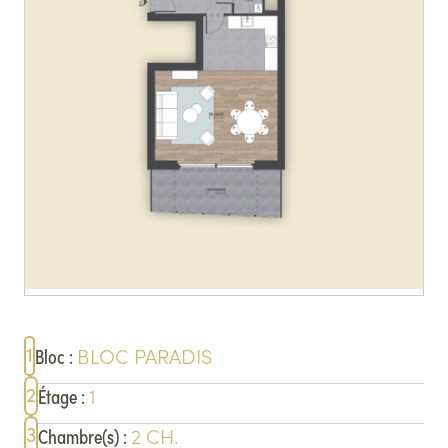
1
BLOC
PARADIS
Bloc
:
2
1
Étage
:
3
2
CH.
Chambre(s)
: